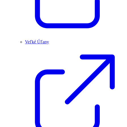
Veľké Úľany