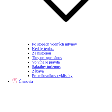
Po stopách vodných mlynov
Keď je teplo..
Za históriou
Tipy pre gurmánov
Vo víne je pravda
Sakrálny turizmus
Zábava
Pre milovníkov cyklistiky
Členovia