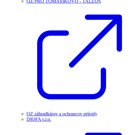
OZ PRO TOMÁŠIKOVO - TALLÓS
OZ záhradkárov a ochrancov prírody
DIOFA s.r.o.