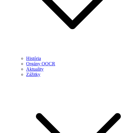
História
Orgány OOCR
Aktuality
Zážitky