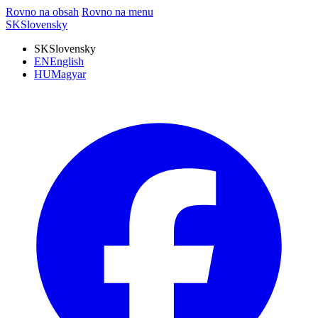
Rovno na obsah
Rovno na menu
SK
Slovensky
SK
Slovensky
EN
English
HU
Magyar